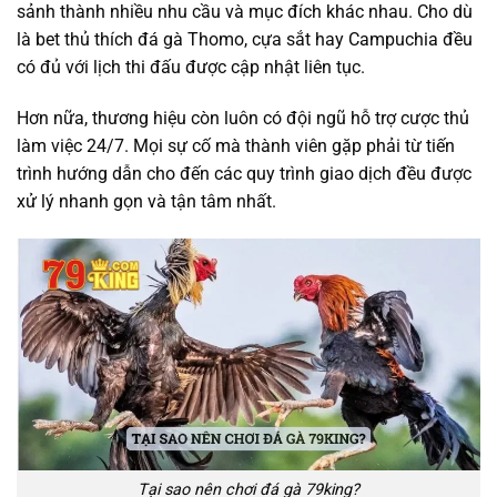
sảnh thành nhiều nhu cầu và mục đích khác nhau. Cho dù
là bet thủ thích đá gà Thomo, cựa sắt hay Campuchia đều
có đủ với lịch thi đấu được cập nhật liên tục.
Hơn nữa, thương hiệu còn luôn có đội ngũ hỗ trợ cược thủ
làm việc 24/7. Mọi sự cố mà thành viên gặp phải từ tiến
trình hướng dẫn cho đến các quy trình giao dịch đều được
xử lý nhanh gọn và tận tâm nhất.
Tại sao nên chơi đá gà 79king?