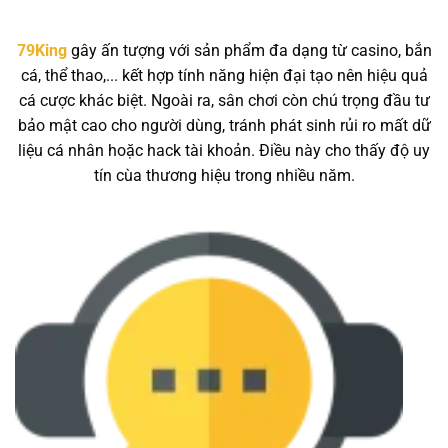
79King
gây ấn tượng với sản phẩm đa dạng từ casino, bắn
cá, thể thao,... kết hợp tính năng hiện đại tạo nên hiệu quả
cá cược khác biệt. Ngoài ra, sân chơi còn chú trọng đầu tư
bảo mật cao cho người dùng, tránh phát sinh rủi ro mất dữ
liệu cá nhân hoặc hack tài khoản. Điều này cho thấy độ uy
tín cùa thương hiệu trong nhiều năm.