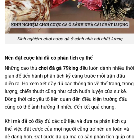
Kinh nghiệm chơi cược gà ở sảnh nhà cái chất lượng
Nên đặt cược khi đã có phân tích cụ thể
Những cao thủ
chơi đá gà 79king
đều luôn dành nhiều thời
gian để tiến hành phân tích kỹ càng trước mỗi trận đấu
diễn ra. Họ xem xét đầy đủ các thông tin về thể trạng, trọng
lượng, chiến thuật cũng như cách huấn luyện của sư kê.
Đồng thời các yếu tố liên quan đến điều kiện trường đấu
cũng có thể ảnh hưởng ít nhiều đến kết quả chung.
Khi mà đã có đầy đủ các dữ liệu và đưa ra phân tích cụ
thể, việc đặt cược của mọi người cũng trở nên an toàn và
dễ dàng hơn. Đặt cược đá gà mà có sẵn phân tích giúp cho