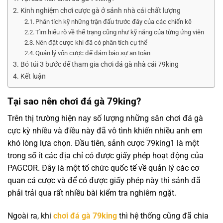
Kinh nghiệm chơi cược gà ở sảnh nhà cái chất lượng
Phân tích kỹ những trận đấu trước đây của các chiến kê
Tìm hiểu rõ về thể trạng cũng như kỹ năng của từng ứng viên
Nên đặt cược khi đã có phân tích cụ thể
Quản lý vốn cược để đảm bảo sự an toàn
Bỏ túi 3 bước để tham gia chơi đá gà nhà cái 79king
Kết luận
Tại sao nên chơi đá gà 79king?
Trên thị trường hiện nay số lượng những sân chơi đá gà
cực kỳ nhiều và điều này đã vô tình khiến nhiều anh em
khó lòng lựa chọn. Đầu tiên, sảnh cược 79king1 là một
trong số ít các địa chỉ có được giấy phép hoạt động của
PAGCOR. Đây là một tổ chức quốc tế về quản lý các cơ
quan cá cược và để có được giấy phép này thì sảnh đã
phải trải qua rất nhiều bài kiểm tra nghiêm ngặt.
Ngoài ra, khi
chơi đá gà 79king
thì hệ thống cũng đã chia