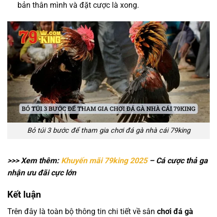
bản thân mình và đặt cược là xong.
Bỏ túi 3 bước để tham gia chơi đá gà nhà cái 79king
>>> Xem thêm:
Khuyến mãi 79king 2025
– Cá cược thả ga
nhận ưu đãi cực lớn
Kết luận
Trên đây là toàn bộ thông tin chi tiết về sân
chơi đá gà