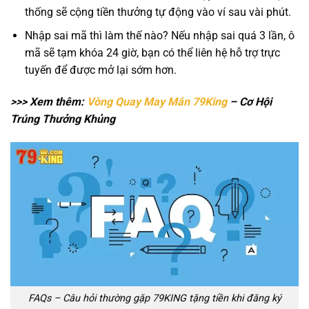
thống sẽ cộng tiền thưởng tự động vào ví sau vài phút.
Nhập sai mã thì làm thế nào? Nếu nhập sai quá 3 lần, ô
mã sẽ tạm khóa 24 giờ, bạn có thể liên hệ hỗ trợ trực
tuyến để được mở lại sớm hơn.
>>> Xem thêm:
Vòng Quay May Mắn 79King
– Cơ Hội
Trúng Thưởng Khủng
FAQs – Câu hỏi thường gặp 79KING tặng tiền khi đăng ký