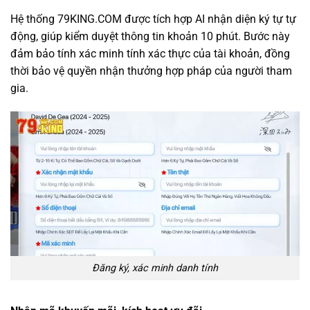
Hệ thống 79KING.COM được tích hợp AI nhận diện ký tự tự
động, giúp kiểm duyệt thông tin khoản 10 phút. Bước này
đảm bảo tính xác minh tính xác thực của tài khoản, đồng
thời bảo vệ quyền nhận thưởng hợp pháp của người tham
gia.
Đăng ký, xác minh danh tính