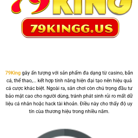
79King
gây ấn tượng với sản phẩm đa dạng từ casino, bắn
cá, thể thao,... kết hợp tính năng hiện đại tạo nên hiệu quả
cá cược khác biệt. Ngoài ra, sân chơi còn chú trọng đầu tư
bảo mật cao cho người dùng, tránh phát sinh rủi ro mất dữ
liệu cá nhân hoặc hack tài khoản. Điều này cho thấy độ uy
tín cùa thương hiệu trong nhiều năm.