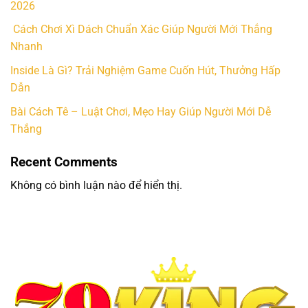
2026
Cách Chơi Xì Dách Chuẩn Xác Giúp Người Mới Thắng
Nhanh
Inside Là Gì? Trải Nghiệm Game Cuốn Hút, Thưởng Hấp
Dẫn
Bài Cách Tê – Luật Chơi, Mẹo Hay Giúp Người Mới Dễ
Thắng
Recent Comments
Không có bình luận nào để hiển thị.