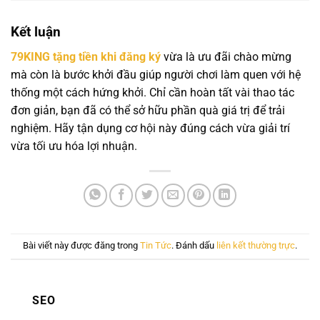
Kết luận
79KING tặng tiền khi đăng ký
vừa là ưu đãi chào mừng
mà còn là bước khởi đầu giúp người chơi làm quen với hệ
thống một cách hứng khởi. Chỉ cần hoàn tất vài thao tác
đơn giản, bạn đã có thể sở hữu phần quà giá trị để trải
nghiệm. Hãy tận dụng cơ hội này đúng cách vừa giải trí
vừa tối ưu hóa lợi nhuận.
Bài viết này được đăng trong
Tin Tức
. Đánh dấu
liên kết thường trực
.
SEO