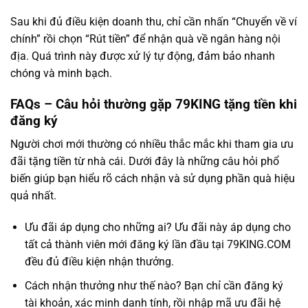
Sau khi đủ điều kiện doanh thu, chỉ cần nhấn “Chuyển về ví
chính” rồi chọn “Rút tiền” để nhận quà về ngân hàng nội
địa. Quá trình này được xử lý tự động, đảm bảo nhanh
chóng và minh bạch.
FAQs – Câu hỏi thường gặp 79KING tặng tiền khi
đăng ký
Người chơi mới thường có nhiều thắc mắc khi tham gia ưu
đãi tặng tiền từ nhà cái. Dưới đây là những câu hỏi phổ
biến giúp bạn hiểu rõ cách nhận và sử dụng phần quà hiệu
quả nhất.
Ưu đãi áp dụng cho những ai? Ưu đãi này áp dụng cho
tất cả thành viên mới đăng ký lần đầu tại 79KING.COM
đều đủ điều kiện nhận thưởng.
Cách nhận thưởng như thế nào? Bạn chỉ cần đăng ký
tài khoản, xác minh danh tính, rồi nhập mã ưu đãi hệ