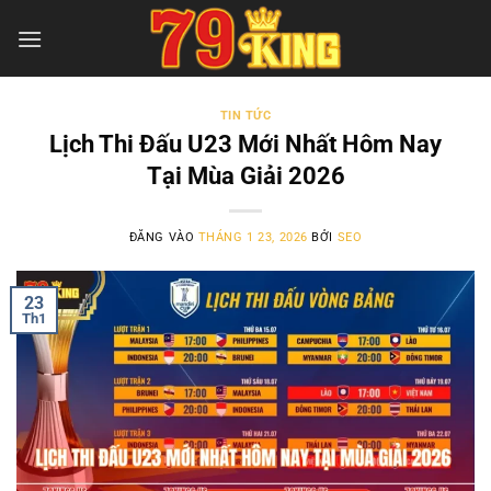
Bỏ
qua
nội
dung
TIN TỨC
Lịch Thi Đấu U23 Mới Nhất Hôm Nay
Tại Mùa Giải 2026
ĐĂNG VÀO
THÁNG 1 23, 2026
BỞI
SEO
23
Th1