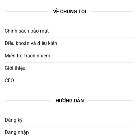
VỀ CHÚNG TÔI
Chính sách bảo mật
Điều khoản và điều kiện
Miễn trừ trách nhiệm
Giới thiệu
CEO
HƯỚNG DẪN
Đăng ký
Đăng nhập