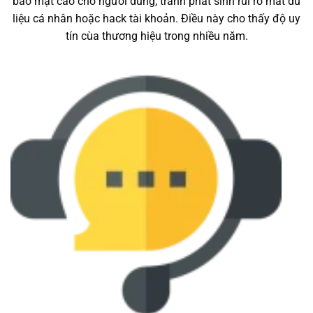
bảo mật cao cho người dùng, tránh phát sinh rủi ro mất dữ
liệu cá nhân hoặc hack tài khoản. Điều này cho thấy độ uy
tín cùa thương hiệu trong nhiều năm.