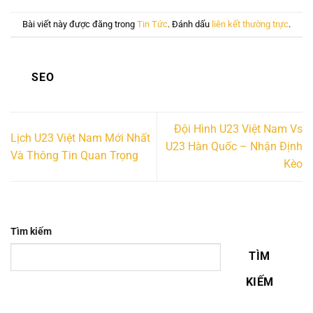
Bài viết này được đăng trong
Tin Tức
. Đánh dấu
liên kết thường trực
.
SEO
Đội Hình U23 Việt Nam Vs
Lịch U23 Việt Nam Mới Nhất
U23 Hàn Quốc – Nhận Định
Và Thông Tin Quan Trọng
Kèo
Tìm kiếm
TÌM
KIẾM