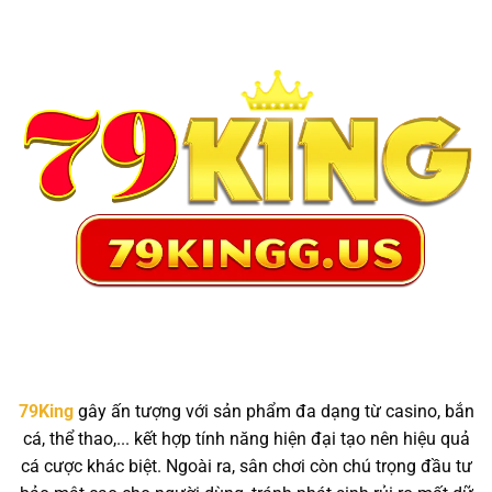
79King
gây ấn tượng với sản phẩm đa dạng từ casino, bắn
cá, thể thao,... kết hợp tính năng hiện đại tạo nên hiệu quả
cá cược khác biệt. Ngoài ra, sân chơi còn chú trọng đầu tư