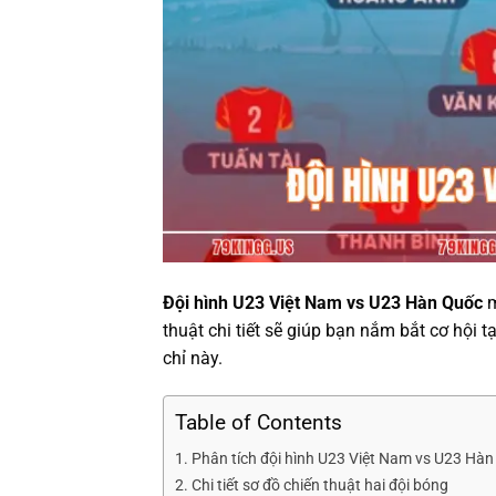
Đội hình U23 Việt Nam vs U23 Hàn Quốc
m
thuật chi tiết sẽ giúp bạn nắm bắt cơ hội t
chỉ này.
Table of Contents
Phân tích đội hình U23 Việt Nam vs U23 Hà
Chi tiết sơ đồ chiến thuật hai đội bóng