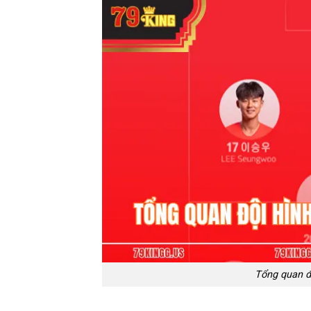
Tổng quan đ