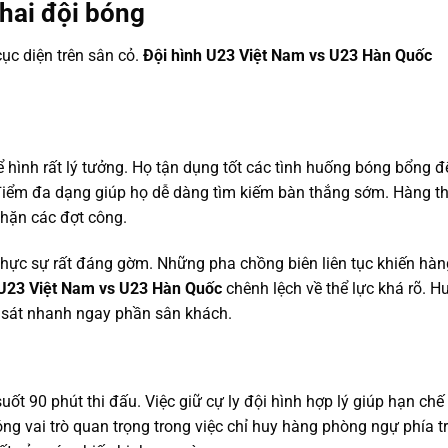
 hai đội bóng
cục diện trên sân cỏ.
Đội hình U23 Việt Nam vs U23 Hàn Quốc
hể hình rất lý tưởng. Họ tận dụng tốt các tình huống bóng bổng đ
điểm đa dạng giúp họ dễ dàng tìm kiếm bàn thắng sớm. Hàng t
chặn các đợt công.
hực sự rất đáng gờm. Những pha chồng biên liên tục khiến hàn
 U23 Việt Nam vs U23 Hàn Quốc
chênh lệch về thể lực khá rõ. H
p sát nhanh ngay phần sân khách.
uốt 90 phút thi đấu. Việc giữ cự ly đội hình hợp lý giúp hạn chế
 vai trò quan trọng trong việc chỉ huy hàng phòng ngự phía tr