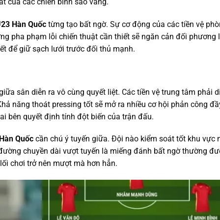
ất của các chiến binh sao vàng.
 U23 Hàn Quốc
từng tạo bất ngờ. Sự cơ động của các tiền vệ ph
ững pha phạm lỗi chiến thuật cần thiết sẽ ngăn cản đối phương 
yết để giữ sạch lưới trước đối thủ mạnh.
ữa sân diễn ra vô cùng quyết liệt. Các tiền vệ trung tâm phải d
 Khả năng thoát pressing tốt sẽ mở ra nhiều cơ hội phản công đầ
i bên quyết định tính đột biến của trận đấu.
 Hàn Quốc
cần chú ý tuyến giữa. Đội nào kiểm soát tốt khu vực 
 đường chuyền dài vượt tuyến là miếng đánh bất ngờ thường đư
p lối chơi trở nên mượt mà hơn hẳn.