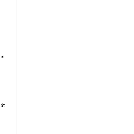
àn
hát