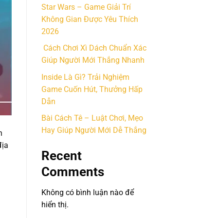
Star Wars – Game Giải Trí
Không Gian Được Yêu Thích
2026
Cách Chơi Xì Dách Chuẩn Xác
Giúp Người Mới Thắng Nhanh
Inside Là Gì? Trải Nghiệm
Game Cuốn Hút, Thưởng Hấp
Dẫn
Bài Cách Tê – Luật Chơi, Mẹo
Hay Giúp Người Mới Dễ Thắng
n
địa
Recent
Comments
Không có bình luận nào để
hiển thị.