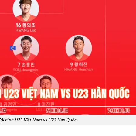
ội hình U23 Việt Nam vs U23 Hàn Quốc