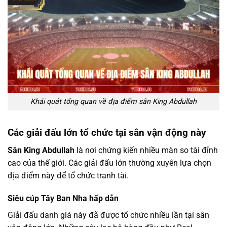
Khái quát tổng quan về địa điểm sân King Abdullah
Các giải đấu lớn tổ chức tại sân vận động này
Sân King Abdullah
là nơi chứng kiến nhiều màn so tài đỉnh
cao của thế giới. Các giải đấu lớn thường xuyên lựa chọn
địa điểm này để tổ chức tranh tài.
Siêu cúp Tây Ban Nha hấp dẫn
Giải đấu danh giá này đã được tổ chức nhiều lần tại sân