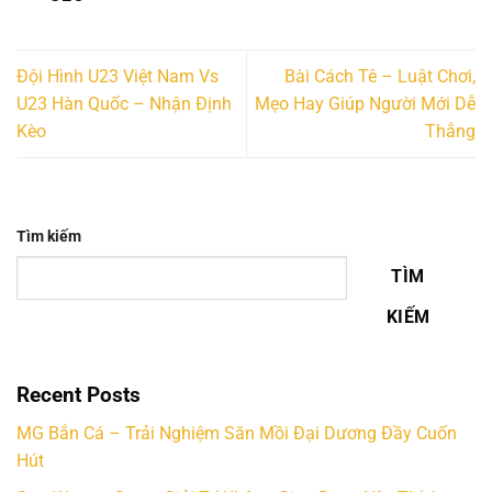
Đội Hình U23 Việt Nam Vs
Bài Cách Tê – Luật Chơi,
U23 Hàn Quốc – Nhận Định
Mẹo Hay Giúp Người Mới Dễ
Kèo
Thắng
Tìm kiếm
TÌM
KIẾM
Recent Posts
MG Bắn Cá – Trải Nghiệm Săn Mồi Đại Dương Đầy Cuốn
Hút