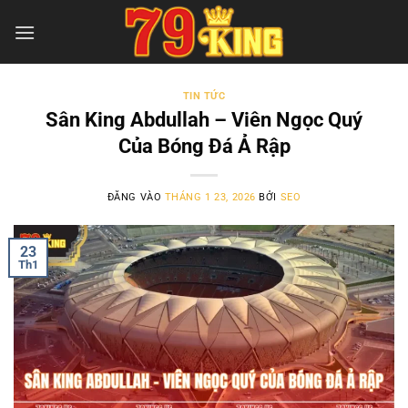
Bỏ
qua
nội
dung
TIN TỨC
Sân King Abdullah – Viên Ngọc Quý
Của Bóng Đá Ả Rập
ĐĂNG VÀO
THÁNG 1 23, 2026
BỞI
SEO
23
Th1