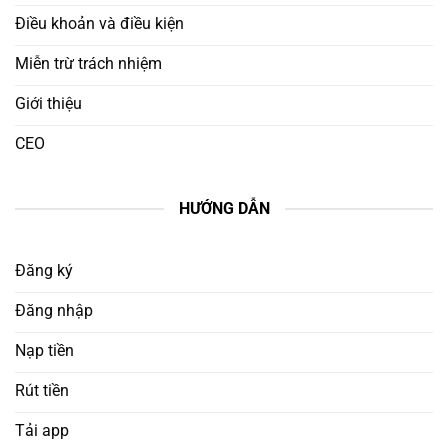
Điều khoản và điều kiện
Miễn trừ trách nhiệm
Giới thiệu
CEO
HƯỚNG DẪN
Đăng ký
Đăng nhập
Nạp tiền
Rút tiền
Tải app