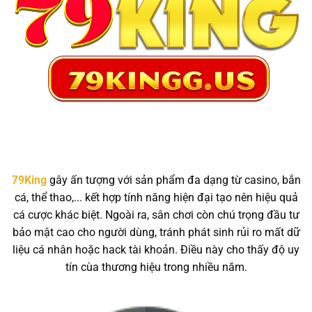
79King
gây ấn tượng với sản phẩm đa dạng từ casino, bắn
cá, thể thao,... kết hợp tính năng hiện đại tạo nên hiệu quả
cá cược khác biệt. Ngoài ra, sân chơi còn chú trọng đầu tư
bảo mật cao cho người dùng, tránh phát sinh rủi ro mất dữ
liệu cá nhân hoặc hack tài khoản. Điều này cho thấy độ uy
tín cùa thương hiệu trong nhiều năm.